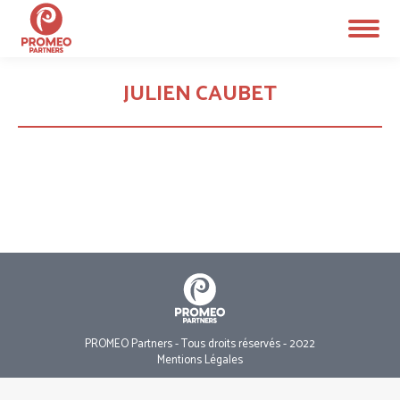
JULIEN CAUBET
Vous êtes ici :
PROMEO Partners - Tous droits réservés - 2022
Mentions Légales